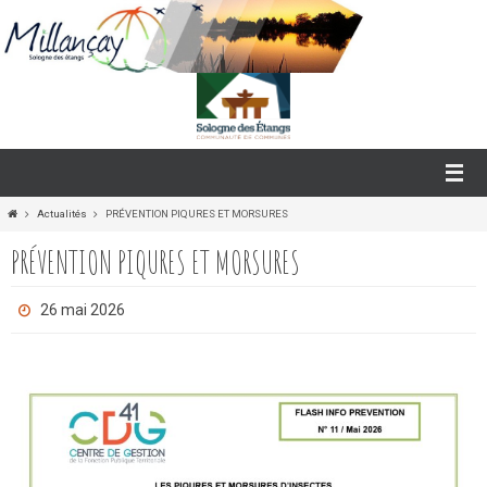
Passer
vers
le
contenu
Home
Actualités
PRÉVENTION PIQURES ET MORSURES
PRÉVENTION PIQURES ET MORSURES
26 mai 2026