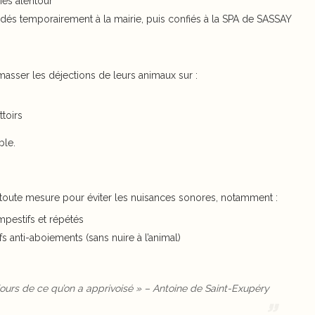
ies alentour
dés temporairement à la mairie, puis confiés à la SPA de SASSAY
masser les déjections de leurs animaux sur :
ttoirs
ble.
 toute mesure pour éviter les nuisances sonores, notamment :
pestifs et répétés
fs anti-aboiements (sans nuire à l’animal)
ours de ce qu’on a apprivoisé » – Antoine de Saint-Exupéry