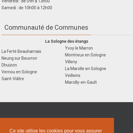
Vendredi : de 09h à 13h00
Samedi : de 10h00 à 12h00
Communauté de Communes
La Sologne des étangs
Yvoy le Marron
La Ferté Beauharnais
Montrieux en Sologne
Neung sur Beuvron
Villeny
Dhuizon
La Marolle en Sologne
Vernou en Sologne
Veilleins
Saint-Viâtre
Marcilly-en-Gault
ESPACE ADMINISTRATION
PLAN DU SITE
Ce site utilise les cookies pour vous assurer
MENTIONS LÉGALES